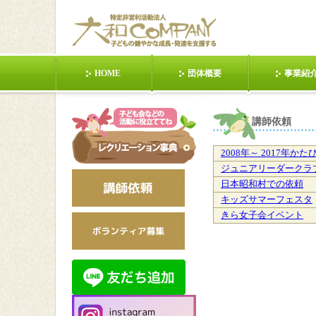
HOME
団体概要
事業紹
東日本大震災
POIおじさんの話②
健康の第１歩
講師依頼
ら！①
2008年～ 2017年か
日本昭和村
日本昭和村201203
動く(１人
ジュニアリーダークラ
日本昭和村での依頼
キッズサマーフェスタ
手を使う(２人)
静か(３人)
動く(数人
きら女子会イベント
動く(みんな)②
静か(みんな)①
列(対抗
多治見市ジュニアリー
【クラフト】手作りカ
サイトマ
ダーズクラブ講義依頼
ードを贈ろう①