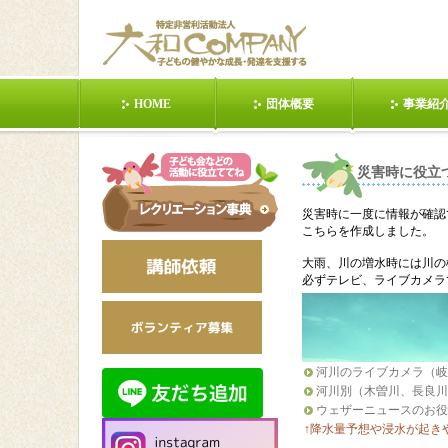
HOME
団体概要
事業紹
東日本大震災
POIおじさんの話②
健康の第１歩
災害時に役立
ら！①
災害時に一度に情報が確認
日本昭和村
日本昭和村201203
動く(１人
こちらを作成しました。
大雨、川の増水時には川の
必ずテレビ、ライブカメラ
手を使う(２人)
静か(３人)
動く(数人
動く(みんな)②
静か(みんな)①
列(対抗
河川のライブカメラ（岐
河川別（木曽川、長良川
多治見市ジュニアリー
【クラフト】手作りカ
サイトマ
ウェザーニュースのお役
ダーズクラブ講義依頼
ードを贈ろう①
↑降水量予想や浸水が起き