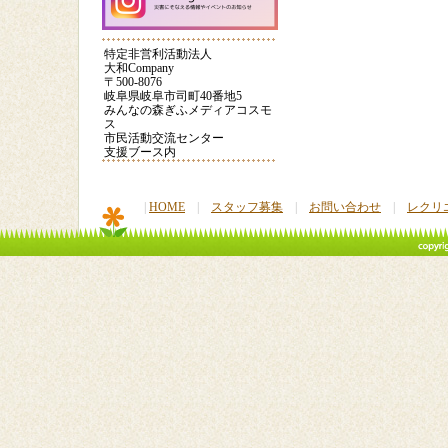
【クラフト】手作りカ
子育て応援フェスタ
POIおじさん
ードを贈ろう③
2013
特定非営利活動法人
大和Company
〒500-8076
POIおじさんの話
はっちの料理教室（餃
大和サポータ
岐阜県岐阜市司町40番地5
子）
登録
みんなの森ぎふメディアコスモ
ス
市民活動交流センター
大和youtubeページ
減災教室2016
災害時に役立
支援ブース内
|
HOME
|
スタッフ募集
|
お問い合わせ
|
レクリ