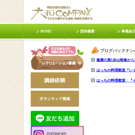
HOME
団体概要
事業紹
東日本大震災
POIおじさんの話②
健康の第１歩
ブログバックナンバ
ら！①
健康の第1歩は朝食から!
日本昭和村
日本昭和村201203
動く(１人
はっちの料理教室『い
はっちの料理教室 『
手を使う(２人)
静か(３人)
動く(数人
動く(みんな)②
静か(みんな)①
列(対抗
多治見市ジュニアリー
【クラフト】手作りカ
サイトマ
ダーズクラブ講義依頼
ードを贈ろう①