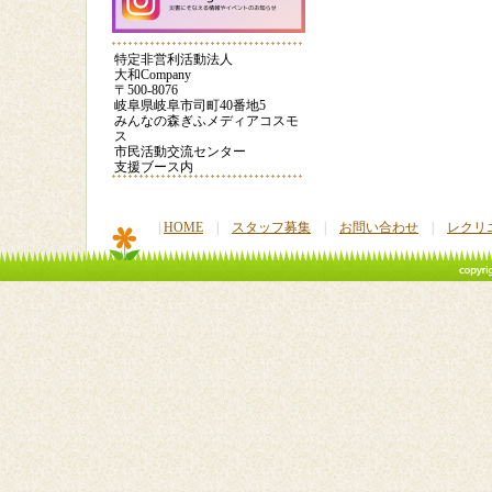
【クラフト】手作りカ
子育て応援フェスタ
POIおじさん
ードを贈ろう③
2013
特定非営利活動法人
大和Company
〒500-8076
POIおじさんの話
はっちの料理教室（餃
大和サポータ
岐阜県岐阜市司町40番地5
子）
登録
みんなの森ぎふメディアコスモ
ス
市民活動交流センター
大和youtubeページ
減災教室2016
災害時に役立
支援ブース内
|
HOME
|
スタッフ募集
|
お問い合わせ
|
レクリ