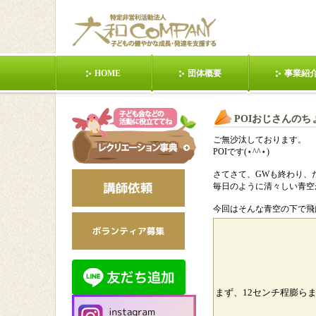
HOME
団体概要
事業紹
東日本大震災
POIおじさんの話②
健康の第１歩
POIおじさんの
ら！①
ご無沙汰しております。
POIです(⋆^^⋆)
日本昭和村
日本昭和村201203
動く(１人
さてさて、GWも終わり、
毎日のように清々しい青空
手を使う(２人)
静か(３人)
動く(数人
今回はそんな青空の下で飛ば
動く(みんな)②
静か(みんな)①
列(対抗
多治見市ジュニアリー
【クラフト】手作りカ
サイトマ
まず、12センチ程膨ら
ダーズクラブ講義依頼
ードを贈ろう①