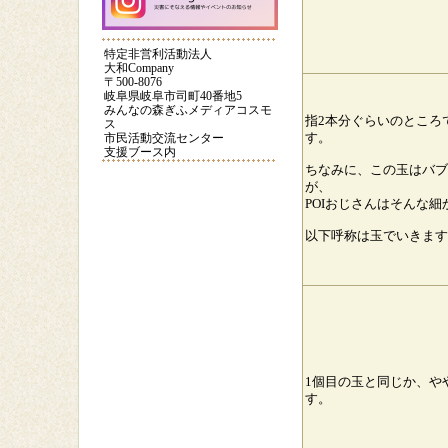
【クラフト】手作りカ
子育て応援フェスタ
POIおじさん
ードを贈ろう③
2013
特定非営利活動法人
大和Company
〒500-8076
POIおじさんの話
はっちの料理教室（餃
大和サポータ
岐阜県岐阜市司町40番地5
子）
登録
みんなの森ぎふメディアコスモ
指2本分ぐらいのところ
ス
市民活動交流センター
す。
大和youtubeページ
減災教室2016
災害時に役立
支援ブース内
ちなみに、この玉はバブ
が、
POIおじさんはそんな
以下呼称は玉でいきます
1個目の玉と同じか、や
す。