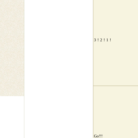
3！2！1！
Go!!!