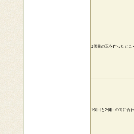
2個目の玉を作ったとこ
1個目と2個目の間に合