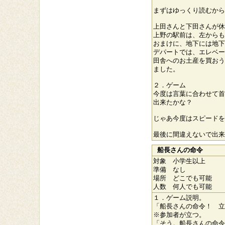
まずはゆっくり読むから
上田さんと下田さんが休
上野の駅前は、左からも
おまけに、地下には地下
デパートでは、エレベー
田舎へのお土産を買おう
ました。
２．ゲーム
今度は言葉に合わせて首
出来たかな？
じゃあ今度はスピードを
最後に間違えないで出来
船長さんの命令
対象 小学生以上
準備 なし
場所 どこでも可能
人数 何人でも可能
１．ゲーム説明。
「船長さんの命令！ 立
※参加者が立つ。
「そう。船長さんの命令