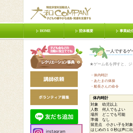
HOME
団体概要
事業紹
東日本大震災
POIおじさんの話②
健康の第１歩
一人でするゲー
ら！①
★ゲーム名を押すと、ジ
日本昭和村
日本昭和村201203
動く(１人
・体内時計
・あたまの体操
手を使う(２人)
静か(３人)
動く(数人
・船長さんの命令
体内時計
動く(みんな)②
静か(みんな)①
列(対抗
対象 幼児以上
人数 何人でもよい
場所 どこでも可能
準備 なし
多治見市ジュニアリー
【クラフト】手作りカ
サイトマ
留意点 小さい子を対象
ダーズクラブ講義依頼
ードを贈ろう①
はじめの１０秒は声に出