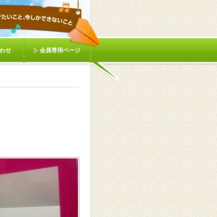
わせ
会員専用ページ
キャンド
キッズサマーフェスタ
う②
１人)
動く(２人)
)
動く(みんな)①
作ろう③
東海北陸地区シニアリ
ーダー交流会in愛知
ー(はっ
バックナンバー(ラル
ク)