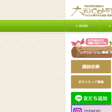
HOME
東日本大震災
PO
日本昭和村
日本
手を使う(２人)
動く(みんな)②
静
多治見市ジュニアリー
【クラ
ダーズクラブ講義依頼
ード