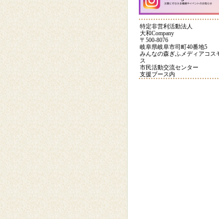
【クラフト】手作りカ
子育
ードを贈ろう③
特定非営利活動法人
大和Company
〒500-8076
POIおじさんの話
はっち
岐阜県岐阜市司町40番地5
みんなの森ぎふメディアコス
ス
市民活動交流センター
大和youtubeページ
減
支援ブース内