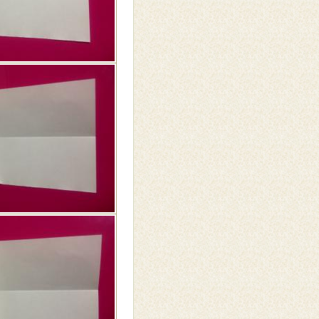
教室（ハ
小麦粉粘土で遊ぼう②
ー）
さんの話
東濃地区ジュニアリー
ダー研修会