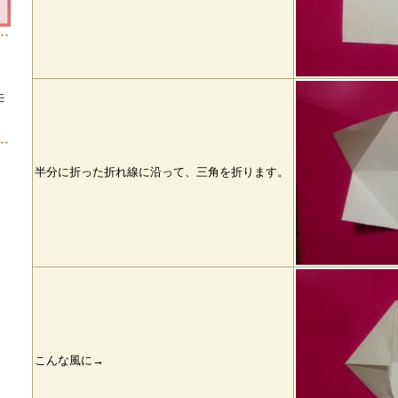
て応援フェスタ
POIおじさんの話⑧
小麦粉粘土で遊ぼう①
はっちの料理
2013
ンバーガ
の料理教室（餃
大和サポーターズML
小麦粉粘土で遊ぼう
POIおじ
子）
登録
③(番外編)
モ
災教室2016
災害時に役立つページ
岐阜市フードパントリ
ー
半分に折った折れ線に沿って、三角を折ります。
こんな風に→