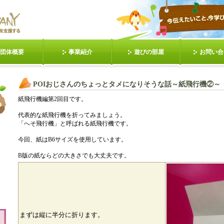
団体概要
事業紹介
遊びの部屋
お問い合
Iおじさんの話②
健康の第１歩は朝食か
【クラフト】キャンド
【クラフト】
POIおじさんのちょっとタメになりそうな話～紙飛行機②～
ら！①
ルを作ろう①
ルを作ろ
紙飛行機編第2回目です。
昭和村201203
動く(１人)
静か(１人)
手を使う(
代表的な紙飛行機を折ってみましょう。
「へそ飛行機」と呼ばれる紙飛行機です。
今回、紙はB6サイズを使用しています。
静か(３人)
動く(数人)
静か(数人)
円(数人
B版の紙ならどの大きさでも大丈夫です。
か(みんな)①
列(対抗)
きら女子会イベント(法
キャンドルを
福寺にて)
フト】手作りカ
サイトマップ
バックナンバー(POI)
バックナンバ
を贈ろう①
ち)
まずは縦に半分に折ります。